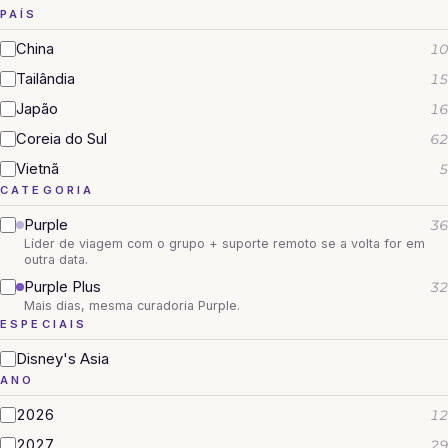
PAÍS
China
10
Tailândia
15
Japão
16
Coreia do Sul
62
Vietnã
5
CATEGORIA
Purple
36
Líder de viagem com o grupo + suporte remoto se a volta for em
outra data.
Purple Plus
32
Mais dias, mesma curadoria Purple.
ESPECIAIS
Disney's Asia
ANO
2026
12
2027
29