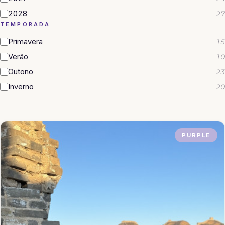
2028
27
TEMPORADA
Primavera
15
Verão
10
Outono
23
Inverno
20
PURPLE