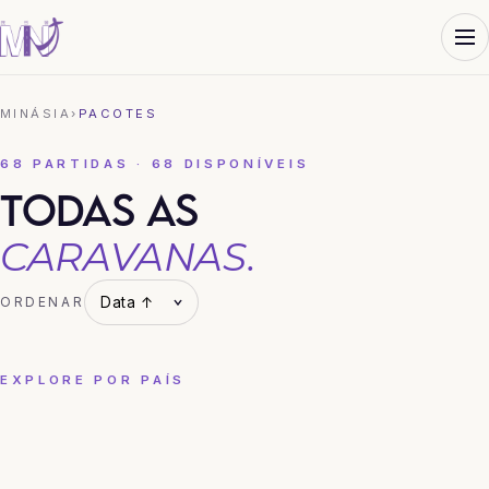
MINÁSIA
›
PACOTES
68 PARTIDAS · 68 DISPONÍVEIS
TODAS AS
CARAVANAS.
ORDENAR
EXPLORE POR PAÍS
CHINA
COREIA DO SUL
HONG KONG
JAPÃO
TAILÂNDIA
VIETNÃ