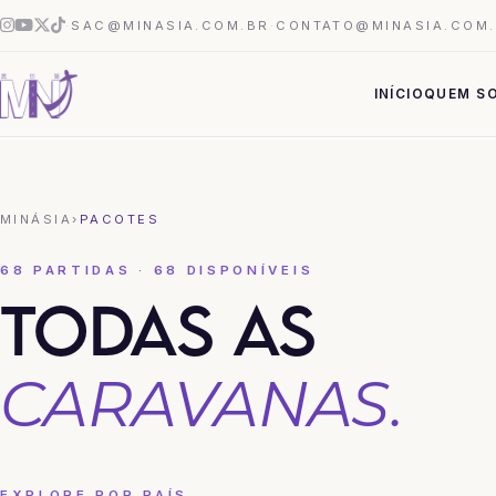
·
SAC@MINASIA.COM.BR
·
CONTATO@MINASIA.COM
INÍCIO
QUEM S
MINÁSIA
›
PACOTES
68 PARTIDAS · 68 DISPONÍVEIS
TODAS AS
CARAVANAS.
EXPLORE POR PAÍS