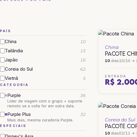
CHINA
COREIA DO SUL
PAÍS
China
10
China
Tailândia
15
PACOTE CH
Japão
16
10
dias
10/10 → 
Coreia do Sul
62
ENTRADA
Vietnã
5
R$ 2.00
CATEGORIA
Purple
36
Líder de viagem com o grupo + suporte
remoto se a volta for em outra data.
Purple Plus
32
Coreia do Sul
Mais dias, mesma curadoria Purple.
PACOTE COR
ESPECIAIS
10
dias
02/11 → 
Disney's Asia