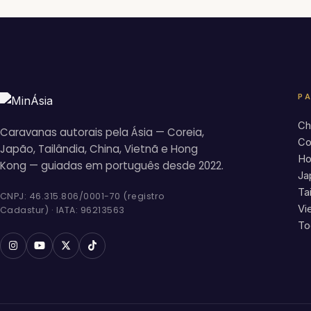
P
Ch
Caravanas autorais pela Ásia — Coreia,
Co
Japão, Tailândia, China, Vietnã e Hong
Ho
Kong — guiadas em português desde 2022.
Ja
Ta
CNPJ: 46.315.806/0001-70 (registro
Vi
Cadastur) · IATA: 96213563
To