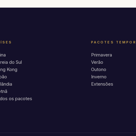
AÍSES
PACOTES TEMPO
ina
Primavera
reia do Sul
Verão
ng Kong
Outono
pão
Inverno
ilândia
Extensões
etnã
dos os pacotes