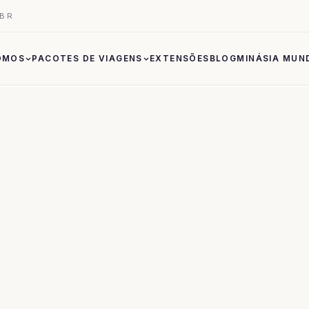
.BR
OMOS
PACOTES DE VIAGENS
EXTENSÕES
BLOG
MINÁSIA MUN