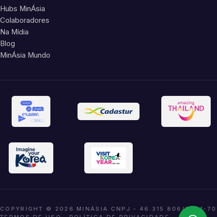
Hubs MinÁsia
Colaboradores
Na Mídia
Blog
MinÁsia Mundo
COPYRIGHT © 2026 MINÁSIA CNPJ - 46.315.806/0001-70
TERMOS DE USO
·
POLÍTICA DE PRIVACIDADE