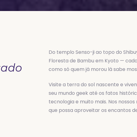
Do templo Senso-ji ao topo do Shibuy
Floresta de Bambu em Kyoto — cada 
sado
como só quem já morou lá sabe most
Visite a terra do sol nascente e vive
seu mundo geek até os fatos históri
tecnologia e muito mais. Nos nossos 
que possa aproveitar os encantos de