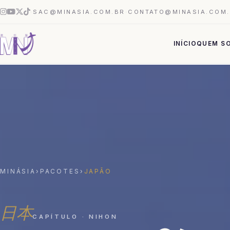
·
SAC@MINASIA.COM.BR
·
CONTATO@MINASIA.COM
INÍCIO
QUEM S
MINÁSIA
›
PACOTES
›
JAPÃO
日本
CAPÍTULO · NIHON