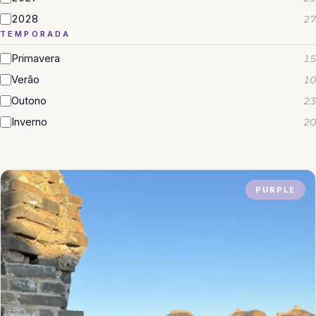
2028
27
TEMPORADA
Primavera
15
Verão
10
Outono
23
Inverno
20
PURPLE