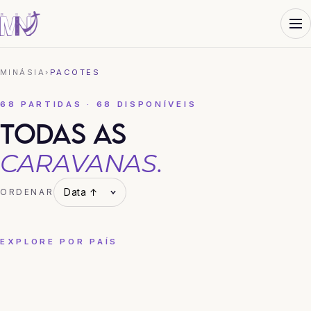
MINÁSIA
›
PACOTES
68 PARTIDAS · 68 DISPONÍVEIS
TODAS AS
CARAVANAS.
ORDENAR
EXPLORE POR PAÍS
CHINA
COREIA DO SUL
HONG KONG
JAPÃO
TAILÂNDIA
VIETNÃ