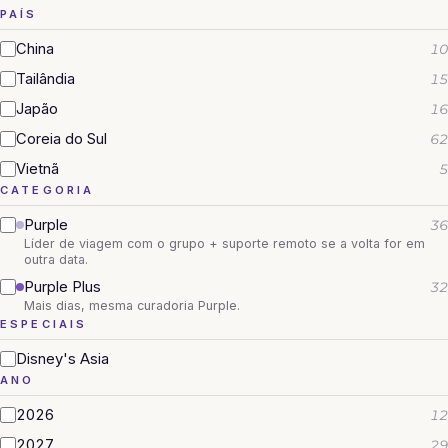
PAÍS
China
10
Tailândia
15
Japão
16
Coreia do Sul
62
Vietnã
5
CATEGORIA
Purple
36
Líder de viagem com o grupo + suporte remoto se a volta for em
outra data.
Purple Plus
32
Mais dias, mesma curadoria Purple.
ESPECIAIS
Disney's Asia
ANO
2026
12
2027
29