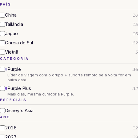
PAÍS
China
10
Tailândia
15
Japão
16
Coreia do Sul
62
Vietnã
5
CATEGORIA
Purple
36
Líder de viagem com o grupo + suporte remoto se a volta for em
outra data.
Purple Plus
32
Mais dias, mesma curadoria Purple.
ESPECIAIS
Disney's Asia
ANO
2026
12
2027
29