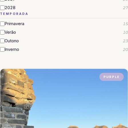
2028
27
TEMPORADA
Primavera
15
Verão
10
Outono
23
Inverno
20
PURPLE