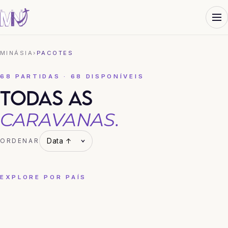
MINÁSIA
›
PACOTES
68 PARTIDAS · 68 DISPONÍVEIS
TODAS AS
CARAVANAS.
ORDENAR
EXPLORE POR PAÍS
CHINA
COREIA DO SUL
HONG KONG
JAPÃO
TAILÂNDIA
VIETNÃ