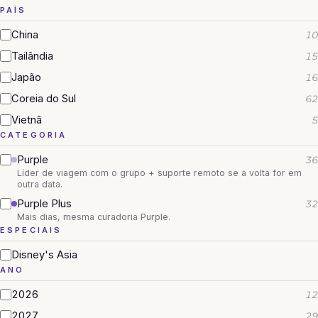
PAÍS
China
10
Tailândia
15
Japão
16
Coreia do Sul
62
Vietnã
5
CATEGORIA
Purple
36
Líder de viagem com o grupo + suporte remoto se a volta for em
outra data.
Purple Plus
32
Mais dias, mesma curadoria Purple.
ESPECIAIS
Disney's Asia
ANO
2026
12
2027
29