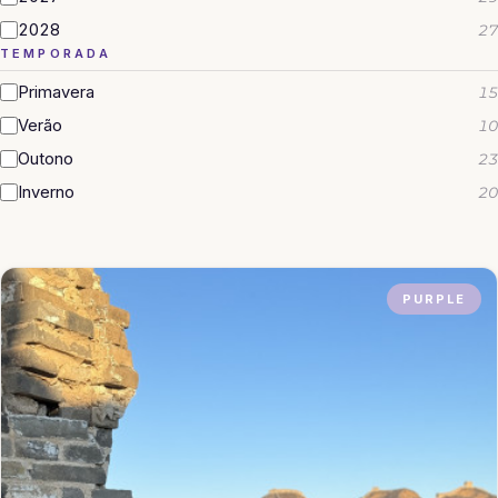
2028
27
TEMPORADA
Primavera
15
Verão
10
Outono
23
Inverno
20
PURPLE