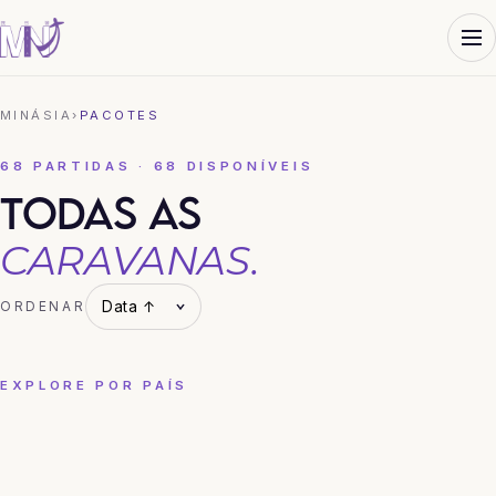
MINÁSIA
›
PACOTES
68 PARTIDAS · 68 DISPONÍVEIS
TODAS AS
CARAVANAS.
ORDENAR
EXPLORE POR PAÍS
CHINA
COREIA DO SUL
HONG KONG
JAPÃO
TAILÂNDIA
VIETNÃ