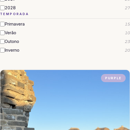
2028
27
TEMPORADA
Primavera
15
Verão
10
Outono
23
Inverno
20
PURPLE