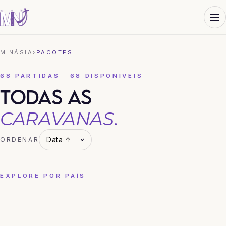
MINÁSIA
›
PACOTES
68 PARTIDAS · 68 DISPONÍVEIS
TODAS AS
CARAVANAS.
ORDENAR
EXPLORE POR PAÍS
CHINA
COREIA DO SUL
HONG KONG
JAPÃO
TAILÂNDIA
VIETNÃ