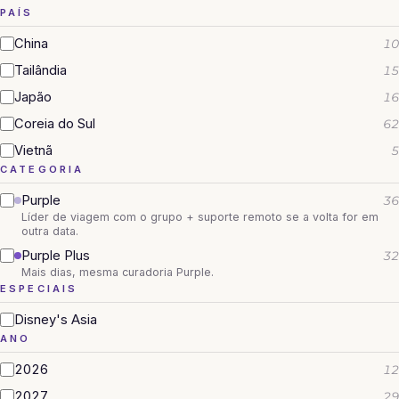
PAÍS
China
10
Tailândia
15
Japão
16
Coreia do Sul
62
Vietnã
5
CATEGORIA
Purple
36
Líder de viagem com o grupo + suporte remoto se a volta for em
outra data.
Purple Plus
32
Mais dias, mesma curadoria Purple.
ESPECIAIS
Disney's Asia
ANO
2026
12
2027
29