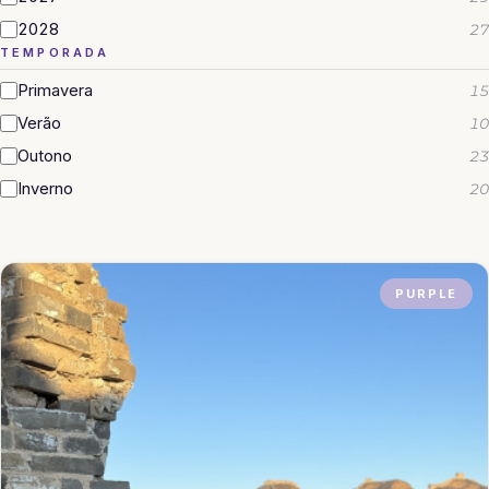
2028
27
TEMPORADA
Primavera
15
Verão
10
Outono
23
Inverno
20
PURPLE