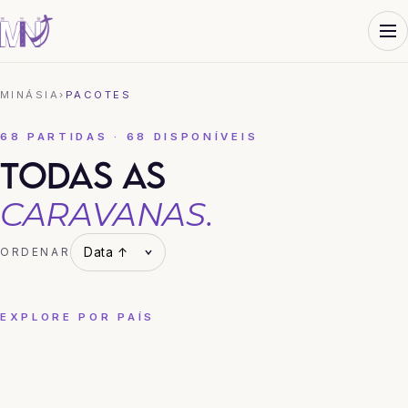
MINÁSIA
›
PACOTES
68 PARTIDAS · 68 DISPONÍVEIS
TODAS AS
CARAVANAS.
ORDENAR
EXPLORE POR PAÍS
CHINA
COREIA DO SUL
HONG KONG
JAPÃO
TAILÂNDIA
VIETNÃ