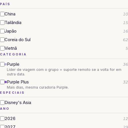
PAÍS
China
10
Tailândia
15
Japão
16
Coreia do Sul
62
Vietnã
5
CATEGORIA
Purple
36
Líder de viagem com o grupo + suporte remoto se a volta for em
outra data.
Purple Plus
32
Mais dias, mesma curadoria Purple.
ESPECIAIS
Disney's Asia
ANO
2026
12
2027
29