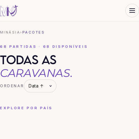
MINÁSIA
›
PACOTES
68 PARTIDAS · 68 DISPONÍVEIS
TODAS AS
CARAVANAS.
ORDENAR
EXPLORE POR PAÍS
CHINA
COREIA DO SUL
HONG KONG
JAPÃO
TAILÂNDIA
VIETNÃ