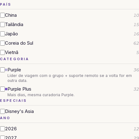
PAÍS
China
10
Tailândia
15
Japão
16
Coreia do Sul
62
Vietnã
5
CATEGORIA
Purple
36
Líder de viagem com o grupo + suporte remoto se a volta for em
outra data.
Purple Plus
32
Mais dias, mesma curadoria Purple.
ESPECIAIS
Disney's Asia
ANO
2026
12
2027
29