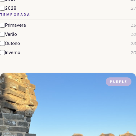
2028
27
TEMPORADA
Primavera
15
Verão
10
Outono
23
Inverno
20
PURPLE