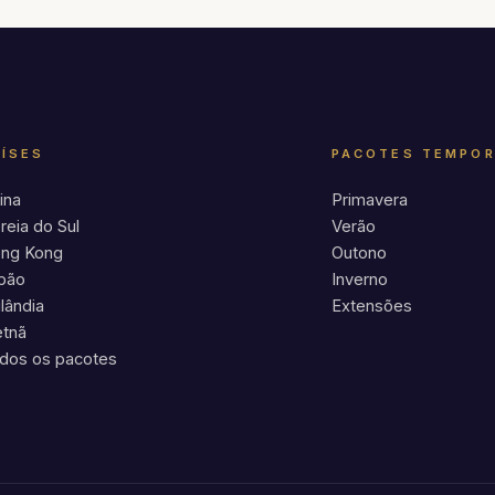
AÍSES
PACOTES TEMPO
ina
Primavera
reia do Sul
Verão
ng Kong
Outono
pão
Inverno
ilândia
Extensões
etnã
dos os pacotes