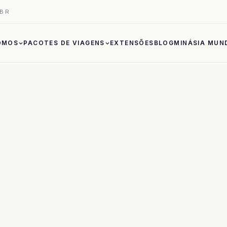
.BR
OMOS
PACOTES DE VIAGENS
EXTENSÕES
BLOG
MINÁSIA MUN