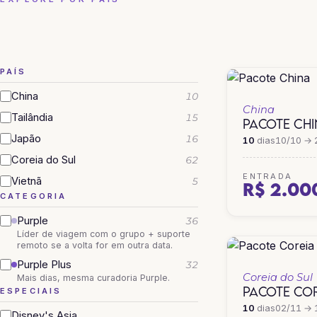
CHINA
COREIA DO SUL
PAÍS
China
10
China
Tailândia
15
PACOTE CH
Japão
16
10
dias
10/10 → 
Coreia do Sul
62
ENTRADA
Vietnã
5
R$ 2.00
CATEGORIA
Purple
36
Líder de viagem com o grupo + suporte
remoto se a volta for em outra data.
Purple Plus
32
Coreia do Sul
Mais dias, mesma curadoria Purple.
PACOTE COR
ESPECIAIS
10
dias
02/11 → 
Disney's Asia