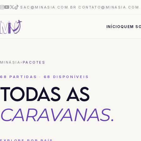
·
SAC@MINASIA.COM.BR
·
CONTATO@MINASIA.COM
INÍCIO
QUEM S
MINÁSIA
›
PACOTES
68 PARTIDAS · 68 DISPONÍVEIS
TODAS AS
CARAVANAS.
EXPLORE POR PAÍS