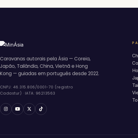
P
Ch
Caravanas autorais pela Ásia — Coreia,
Co
Japão, Tailândia, China, Vietnã e Hong
Ho
Kong — guiadas em português desde 2022.
Ja
Ta
CNPJ: 46.315.806/0001-70 (registro
Vi
Cadastur) · IATA: 96213563
To