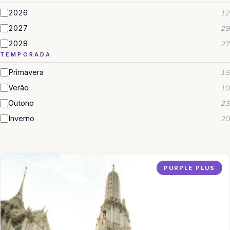
2026
12
2027
29
2028
27
TEMPORADA
Primavera
15
Verão
10
Outono
23
Inverno
20
PURPLE PLUS