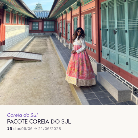
Coreia do Sul
PACOTE COREIA DO SUL
15
dias
06/06 → 21/06/2028