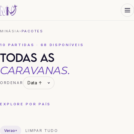
MINÁSIA
›
PACOTES
10 PARTIDAS · 68 DISPONÍVEIS
TODAS AS
CARAVANAS.
ORDENAR
EXPLORE POR PAÍS
CHINA
COREIA DO SUL
HONG KONG
JAPÃO
TAILÂNDIA
VIETNÃ
Verao
×
LIMPAR TUDO