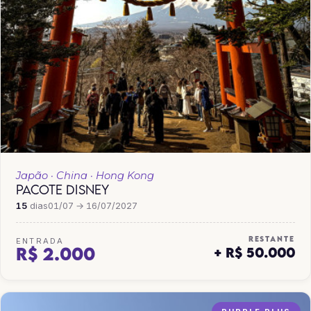
Japão · China · Hong Kong
PACOTE DISNEY
15
dias
01/07 → 16/07/2027
RESTANTE
ENTRADA
R$ 2.000
+ R$ 50.000