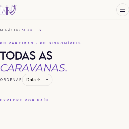
MINÁSIA
›
PACOTES
68 PARTIDAS · 68 DISPONÍVEIS
TODAS AS
CARAVANAS.
ORDENAR
EXPLORE POR PAÍS
CHINA
COREIA DO SUL
HONG KONG
JAPÃO
TAILÂNDIA
VIETNÃ