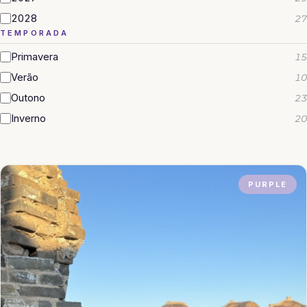
2028
27
TEMPORADA
Primavera
15
Verão
10
Outono
23
Inverno
20
PURPLE