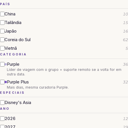
PAÍS
China
10
Tailândia
15
Japão
16
Coreia do Sul
62
Vietnã
5
CATEGORIA
Purple
36
Líder de viagem com o grupo + suporte remoto se a volta for em
outra data.
Purple Plus
32
Mais dias, mesma curadoria Purple.
ESPECIAIS
Disney's Asia
ANO
2026
12
2027
29