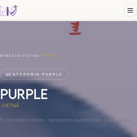
MINÁSIA
›
VIETNÃ
›
PURPLE
CATEGORIA PURPLE
PURPLE
· VIETNÃ
5 partidas ativas · curadoria autoral em português.