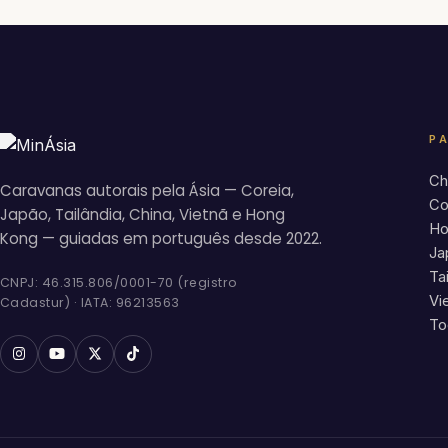
P
Ch
Caravanas autorais pela Ásia — Coreia,
Co
Japão, Tailândia, China, Vietnã e Hong
Ho
Kong — guiadas em português desde 2022.
Ja
Ta
CNPJ: 46.315.806/0001-70 (registro
Vi
Cadastur) · IATA: 96213563
To