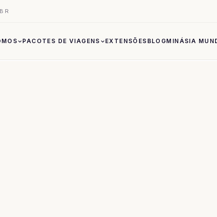
.BR
OMOS
PACOTES DE VIAGENS
EXTENSÕES
BLOG
MINÁSIA MUN