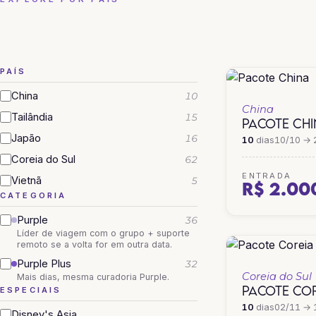
CHINA
COREIA DO SUL
PAÍS
China
10
China
Tailândia
15
PACOTE CH
Japão
16
10
dias
10/10 → 
Coreia do Sul
62
ENTRADA
Vietnã
5
R$ 2.00
CATEGORIA
Purple
36
Líder de viagem com o grupo + suporte
remoto se a volta for em outra data.
Purple Plus
32
Coreia do Sul
Mais dias, mesma curadoria Purple.
PACOTE COR
ESPECIAIS
10
dias
02/11 → 
Disney's Asia