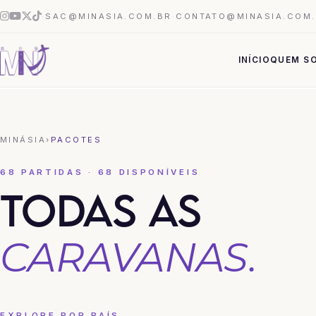
·
SAC@MINASIA.COM.BR
·
CONTATO@MINASIA.COM
INÍCIO
QUEM S
MINÁSIA
›
PACOTES
68 PARTIDAS · 68 DISPONÍVEIS
TODAS AS
CARAVANAS.
EXPLORE POR PAÍS