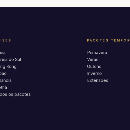
AÍSES
PACOTES TEMPO
ina
Primavera
reia do Sul
Verão
ng Kong
Outono
pão
Inverno
ilândia
Extensões
etnã
dos os pacotes