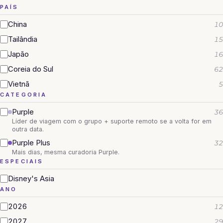
PAÍS
China
10
Tailândia
15
Japão
16
Coreia do Sul
62
Vietnã
5
CATEGORIA
Purple
36
Líder de viagem com o grupo + suporte remoto se a volta for em
outra data.
Purple Plus
32
Mais dias, mesma curadoria Purple.
ESPECIAIS
Disney's Asia
ANO
2026
12
2027
29