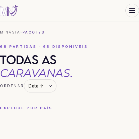
MINÁSIA
›
PACOTES
68 PARTIDAS · 68 DISPONÍVEIS
TODAS AS
CARAVANAS.
ORDENAR
EXPLORE POR PAÍS
CHINA
COREIA DO SUL
HONG KONG
JAPÃO
TAILÂNDIA
VIETNÃ