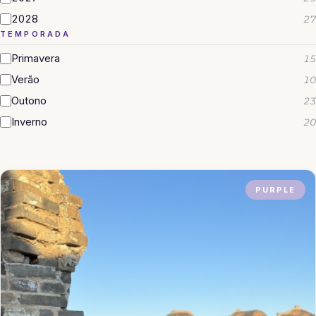
2028
27
TEMPORADA
Primavera
15
Verão
10
Outono
23
Inverno
20
PURPLE