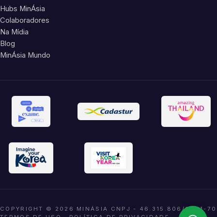
Hubs MinÁsia
Colaboradores
Na Mídia
Blog
MinÁsia Mundo
COPYRIGHT © 2026 MINÁSIA CNPJ - 46.315.806/0001-70
TERMOS DE USO
·
POLÍTICA DE PRIVACIDADE